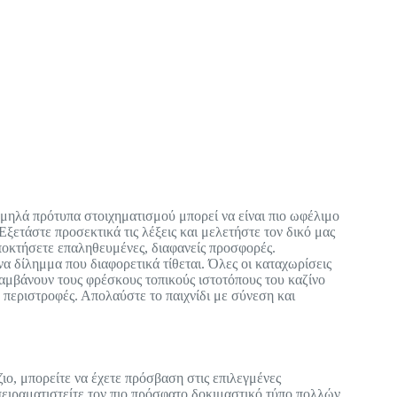
αμηλά πρότυπα στοιχηματισμού μπορεί να είναι πιο ωφέλιμο
ξετάστε προσεκτικά τις λέξεις και μελετήστε τον δικό μας
ποκτήσετε επαληθευμένες, διαφανείς προσφορές.
να δίλημμα που διαφορετικά τίθεται. Όλες οι καταχωρίσεις
λαμβάνουν τους φρέσκους τοπικούς ιστοτόπους του καζίνο
 περιστροφές. Απολαύστε το παιχνίδι με σύνεση και
ζιο, μπορείτε να έχετε πρόσβαση στις επιλεγμένες
α πειραματιστείτε τον πιο πρόσφατο δοκιμαστικό τύπο πολλών