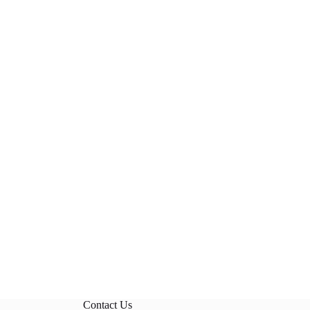
Contact Us