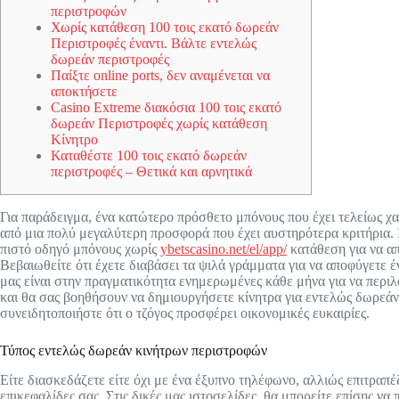
περιστροφών
Χωρίς κατάθεση 100 τοις εκατό δωρεάν
Περιστροφές έναντι. Βάλτε εντελώς
δωρεάν περιστροφές
Παίξτε online ports, δεν αναμένεται να
αποκτήσετε
Casino Extreme διακόσια 100 τοις εκατό
δωρεάν Περιστροφές χωρίς κατάθεση
Κίνητρο
Καταθέστε 100 τοις εκατό δωρεάν
περιστροφές – Θετικά και αρνητικά
Για παράδειγμα, ένα κατώτερο πρόσθετο μπόνους που έχει τελείως χ
από μια πολύ μεγαλύτερη προσφορά που έχει αυστηρότερα κριτήρια. Ε
πιστό οδηγό μπόνους χωρίς
ybetscasino.net/el/app/
κατάθεση για να α
Βεβαιωθείτε ότι έχετε διαβάσει τα ψιλά γράμματα για να αποφύγετε έ
μας είναι στην πραγματικότητα ενημερωμένες κάθε μήνα για να περι
και θα σας βοηθήσουν να δημιουργήσετε κίνητρα για εντελώς δωρεάν
συνειδητοποιήστε ότι ο τζόγος προσφέρει οικονομικές ευκαιρίες.
Τύπος εντελώς δωρεάν κινήτρων περιστροφών
Είτε διασκεδάζετε είτε όχι με ένα έξυπνο τηλέφωνο, αλλιώς επιτραπέ
επικεφαλίδες σας. Στις δικές μας ιστοσελίδες, θα μπορείτε επίσης ν