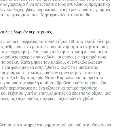
εάν λογαριασμό ή να επενδύετε στους ανθρώπους πραγματικό
 των κουλοχέρηδων, παρακάτω είναι μερικές από τις γραμμές
έξτε το αγαπημένο σας. Μην φροντίζετε σωστά, θα
εντελώς δωρεάν περιστροφές
εν μπορεί προφανώς να τοποθετήσει 100 τοις εκατό κίνητρα
τους ανθρώπους να μετατρέψουν τα νομίσματα στην ατομική
 την επιχείρηση – Τα κέρδη από την πίστωση δώρου μέσα
ειρήσεις τυχερών παιχνιδιών, οι οποίες με τη σειρά τους
 τα οφέλη. Κατά μήκος του κλάδου, οι εντελώς δωρεάν
είναι φαινομενικά ασυνήθιστες, αλλά το Funrize σας
ε τροχούς και των καταχωρίσεων εμπνευσμένων από τη
ν μεταξύ 0.βήματος τρία Νότια Καρολίνα και μπορείτε να
ke.you από την υψηλή αίσθηση βραβείου κάθε ημέρας. Για
ρεάν περιστροφές σε ένα εξαιρετικό τοπικό πρόσθετο
και εξήγησα γιατί οι επαγγελματίες θα έπρεπε να ρίξουν μια
λες τις επιχειρήσεις τυχερών παιχνιδιών στη βάση
ώνεται στα κριτήρια στοιχηματισμού και καθιστά αδύνατο να